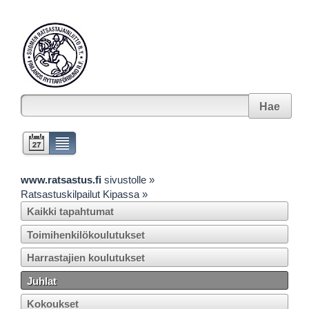
Hae
www.ratsastus.fi
sivustolle »
Ratsastuskilpailut Kipassa »
Kaikki tapahtumat
Toimihenkilökoulutukset
Harrastajien koulutukset
Juhlat
Kokoukset