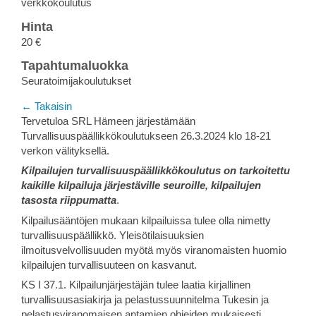
verkkokoulutus
Hinta
20 €
Tapahtumaluokka
Seuratoimijakoulutukset
← Takaisin
Tervetuloa SRL Hämeen järjestämään
Turvallisuuspäällikkökoulutukseen 26.3.2024 klo 18-21
verkon välityksellä.
Kilpailujen turvallisuuspäällikkökoulutus on tarkoitettu
kaikille kilpailuja järjestäville seuroille, kilpailujen
tasosta riippumatta
.
Kilpailusääntöjen mukaan kilpailuissa tulee olla nimetty
turvallisuuspäällikkö. Yleisötilaisuuksien
ilmoitusvelvollisuuden myötä myös viranomaisten huomio
kilpailujen turvallisuuteen on kasvanut.
KS I 37.1. Kilpailunjärjestäjän tulee laatia kirjallinen
turvallisuusasiakirja ja pelastussuunnitelma Tukesin ja
pelastusviranomaisen antamien ohjeiden mukaisesti,