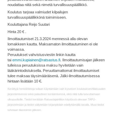
noudattaa niitä sekä nimetä turvallisuuspäällikkö.
Koulutus tarjoaa valmiudet kilpailujen
turvallisuuspäällikkönä toimimiseen.
Kouluttajana Reijo Suutari
Hinta 20 € .
Ilmoittautumiset 21.3.2024 mennessä alla olevan
lomakkeen kautta. Maksamaton ilmoittautuminen ei ole
voimassa.
Peruutukset vahvistusviestin linkin kautta
tai
emmi.kupiainen@ratsastus.fi
. Ilmoittautumisajan jälkeen
tulleissa peruutuksissa maksu hyvitetään vain
lääkärintodistuksella. Peruuttamattomat ilmoittautumiset
tulee maksaa täysimääräisenä. Jälki-ilmoittautumisessa
hintaan lisätään 10 €.
Kerättyjä henkilötietoja tullaan käyttämään vain kyseisen koulutuksen/tilaisuuden
järjestämisessä sekä palautteen keräämisessä, eikä niitä tulla luovuttamaan
ulkopuolisille. Tiedot kerätään Ratsastajainliiton käytössä olevaan TAPU-
järjestelmään ja tiedot säilytetään kirjanpitolain edellyttämällä tavalla. Muut tiedot
tuhotaan tilastoinnin jälkeen.