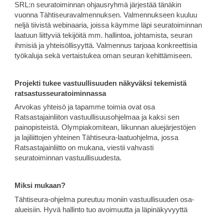
SRL:n seuratoiminnan ohjausryhmä järjestää tänäkin
vuonna Tähtiseuravalmennuksen. Valmennukseen kuuluu
neljä tiivistä webinaaria, joissa käymme läpi seuratoiminnan
laatuun liittyviä tekijöitä mm. hallintoa, johtamista, seuran
ihmisiä ja yhteisöllisyyttä. Valmennus tarjoaa konkreettisia
työkaluja sekä vertaistukea oman seuran kehittämiseen.
Projekti tukee vastuullisuuden näkyväksi tekemistä
ratsastusseuratoiminnassa
Arvokas yhteisö ja tapamme toimia ovat osa
Ratsastajainliiton vastuullisuusohjelmaa ja kaksi sen
painopisteistä. Olympiakomitean, liikunnan aluejärjestöjen
ja lajiliittojen yhteinen Tähtiseura-laatuohjelma, jossa
Ratsastajainliitto on mukana, viestii vahvasti
seuratoiminnan vastuullisuudesta.
Miksi mukaan?
Tähtiseura-ohjelma pureutuu moniin vastuullisuuden osa-
alueisiin. Hyvä hallinto tuo avoimuutta ja läpinäkyvyyttä