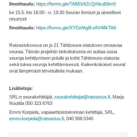
Ilmoittaudu:
https://forms.gle/TABEk6ZcQrhkuB6m9
ke 15.5. klo 18.00 - n. 19.30 Seuran ihmiset ja aineelliset
resurssit
Ilmoittaudu:
https://forms.gle/XYDzMg8Ls6V48kTA6
Ratsastuksessa on jo 21 Tähtiseura-statuksen omaavaa
seuraa. Tämän projektin tarkoituksena on auttaa uusia
seuroja kehittymisen polulle ja kohti Tähtiseura-statusta
sekä tukea seuroja kehittämisessä. Kaikenkokoiset seurat
ovat lämpimästi tervetulleita mukaan.
Lisätietoja:
SRL:n seurakehittäjät,
seurakehittajat@ratsastus.fi
, Marja
Nuuttila 050 323 6763
Emmi Korpiola, vapaaehtoistoiminnan kehittäjä, SRL,
emmi.korpiola@ratsastus.fi
, 040 968 0340