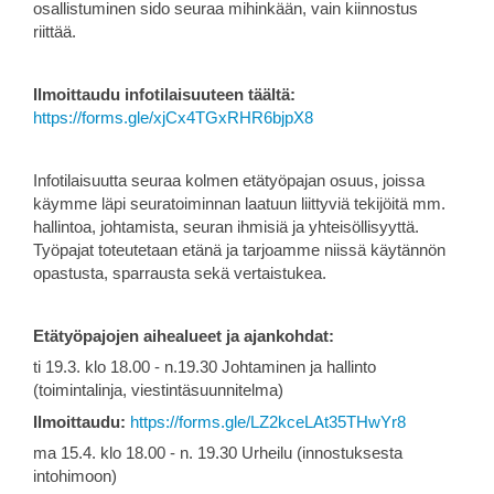
osallistuminen sido seuraa mihinkään, vain kiinnostus
riittää.
Ilmoittaudu infotilaisuuteen täältä:
https://forms.gle/xjCx4TGxRHR6bjpX8
Infotilaisuutta seuraa kolmen etätyöpajan osuus, joissa
käymme läpi seuratoiminnan laatuun liittyviä tekijöitä mm.
hallintoa, johtamista, seuran ihmisiä ja yhteisöllisyyttä.
Työpajat toteutetaan etänä ja tarjoamme niissä käytännön
opastusta, sparrausta sekä vertaistukea.
Etätyöpajojen aihealueet ja ajankohdat:
ti 19.3. klo 18.00 - n.19.30 Johtaminen ja hallinto
(toimintalinja, viestintäsuunnitelma)
Ilmoittaudu:
https://forms.gle/LZ2kceLAt35THwYr8
ma 15.4. klo 18.00 - n. 19.30 Urheilu (innostuksesta
intohimoon)