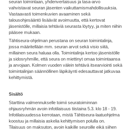
seuran toimintaan, yhdenvertaisuus ja tasa-arvo
vahvistavat seuran jäsenten vaikuttamismahdollisuuksia.
Vastaavasti toimenkuvien avaaminen sekä
talousohjesääntö lisäävät avoimuutta, että kertovat
jäsenistölle, millaisia tehtäviä seurasta löytyy, ja miten niihin
pääsee mukaan.
Tähtiseura-ohjelman perustana on seuran toimintalinja,
jossa määritellään mm. seuran arvot sekä visio siitä,
millainen seura haluaa olla. Toimintalinja kertoo jäsenistölle
ja sidosryhmille, että seura on miettinyt omaa toimintaansa
ja arvojaan. Kolmen vuoden välein tehtävä itsearviointi sekä
toimintalinjan säännöllinen läpikäynti edesauttavat jatkuvaa
kehittymistä.
Sisältö
Starttina valmennukselle toimii seuratoiminnan
ohjausryhmän avoin infotilaisuus tiistaina 5.3. klo 18 - 19.
Infotilaisuudessa kerrotaan, mistä Tähtiseura-laatuohjelma
koostuu ja millaisia askelia kehittymisen polulla on.
Tilaisuus on maksuton, avoin kaikille seuroille eikä siihen