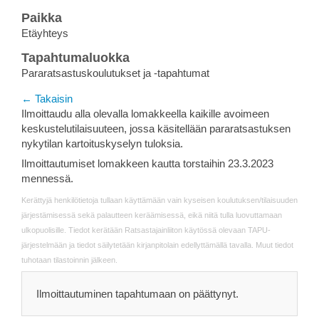
Paikka
Etäyhteys
Tapahtumaluokka
Pararatsastuskoulutukset ja -tapahtumat
← Takaisin
Ilmoittaudu alla olevalla lomakkeella kaikille avoimeen
keskustelutilaisuuteen, jossa käsitellään pararatsastuksen
nykytilan kartoituskyselyn tuloksia.
Ilmoittautumiset lomakkeen kautta torstaihin 23.3.2023
mennessä.
Kerättyjä henkilötietoja tullaan käyttämään vain kyseisen koulutuksen/tilaisuuden
järjestämisessä sekä palautteen keräämisessä, eikä niitä tulla luovuttamaan
ulkopuolisille. Tiedot kerätään Ratsastajainliiton käytössä olevaan TAPU-
järjestelmään ja tiedot säilytetään kirjanpitolain edellyttämällä tavalla. Muut tiedot
tuhotaan tilastoinnin jälkeen.
Ilmoittautuminen tapahtumaan on päättynyt.