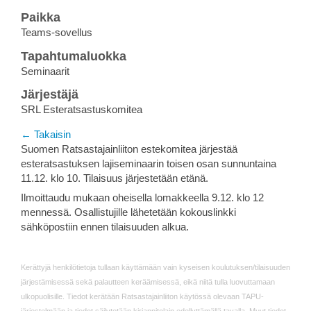
Paikka
Teams-sovellus
Tapahtumaluokka
Seminaarit
Järjestäjä
SRL Esteratsastuskomitea
← Takaisin
Suomen Ratsastajainliiton estekomitea järjestää
esteratsastuksen lajiseminaarin toisen osan sunnuntaina
11.12. klo 10. Tilaisuus järjestetään etänä.
Ilmoittaudu mukaan oheisella lomakkeella 9.12. klo 12
mennessä. Osallistujille lähetetään kokouslinkki
sähköpostiin ennen tilaisuuden alkua.
Kerättyjä henkilötietoja tullaan käyttämään vain kyseisen koulutuksen/tilaisuuden
järjestämisessä sekä palautteen keräämisessä, eikä niitä tulla luovuttamaan
ulkopuolisille. Tiedot kerätään Ratsastajainliiton käytössä olevaan TAPU-