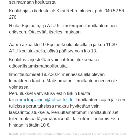
seuraamaan koulutusta.
Kouluttaja ja tiedustelut: Kirsi Rehn-Inkinen, puh. 040 52 59
276
Hinta: Equipe 5,- ja ATU 5,- molempiin ilmoittautuminen
erikseen. Ota eväät itsellesi mukaan.
Aamu alkaa klo 10 Equipe-koulutuksella ja jatkuu 11.30
ATU-koulutuksella, päivä päättyy noin klo 13.
Koulutus järjestetään vain lähikoulutuksena, ei
etäosallistumismahdollisuutta.
Ilmoittautumiset 18.2.2024 mennessä alla olevan
lomakkeen kautta. Maksamaton ilmoittautuminen ei ole
voimassa.
Peruutukset vahvistusviestin linkin kautta
tai
emmi.kupiainen@ratsastus.fi
. Ilmoittautumisajan jälkeen
tulleissa peruutuksissa maksu hyvitetään vain
lääkärintodistuksella. Peruuttamattomat ilmoittautumiset
tulee maksaa täysimääräisenä. Jälki-ilmoittautumisessa
hintaan lisätään 10 €.
Kerättyjä henkilötietoja tullaan käyttämään vain kyseisen koulutuksen/tilaisuuden