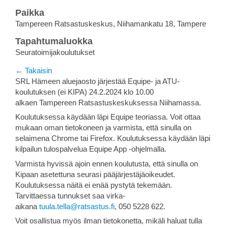
Paikka
Tampereen Ratsastuskeskus, Niihamankatu 18, Tampere
Tapahtumaluokka
Seuratoimijakoulutukset
← Takaisin
SRL Hämeen aluejaosto järjestää Equipe- ja ATU-
koulutuksen (ei KIPA) 24.2.2024 klo 10.00
alkaen Tampereen Ratsastuskeskuksessa Niihamassa.
Koulutuksessa käydään läpi Equipe teoriassa. Voit ottaa
mukaan oman tietokoneen ja varmista, että sinulla on
selaimena Chrome tai Firefox. Koulutuksessa käydään läpi
kilpailun tulospalvelua Equipe App -ohjelmalla.
Varmista hyvissä ajoin ennen koulutusta, että sinulla on
Kipaan asetettuna seurasi pääjärjestäjäoikeudet.
Koulutuksessa näitä ei enää pystytä tekemään.
Tarvittaessa tunnukset saa virka-
aikana
tuula.tella@ratsastus.fi
, 050 5228 622.
Voit osallistua myös ilman tietokonetta, mikäli haluat tulla